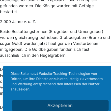
gefunden worden. Die Könige wurden mit Gefolge
bestattet.
2.000 Jahre v. u. Z.
Beide Bestattungsformen (Erdgräber und Urnengräber)
wurden gleichrangig betrieben. Grabbeigaben (Bronze und
sogar Gold) wurden jetzt häufiger den Verstorbenen
mitgegeben. Die Goldbeigaben fanden sich fast
ausschließlich in den Hügelgräbern.
Die Bandkeramische Kultur entwickelte die
Diese Seite nutzt Website-Tracking-Technologien von
Feuerbestattung weiter. Die Leichenbrände zeigen, dass
Dritten, um ihre Dienste anzubieten, stetig zu verbessern
die Einäscherung bei höheren Temperaturen stattfand als
und Werbung entsprechend den Interessen der Nutzer
vorher. Der kannibalische Totenkult wurde immer seltener
anzuzeigen.
in Europa.
Akzeptieren
Die Erdbestattungen der Schnurbandkeramiker wurden in