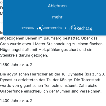
gehockter Stellung mit Blick nach Süden bestattet. Die
Ablehnen
Frauen lagen dabei auf der rechten Körperhälfte, die
Männer auf der linken.
mehr
1.900 Jahre v. u. Z.
Powered by
&
In der Aunjetitzer Kultur (Lausitz) wurden die Toten mit
angezogenen Beinen im Baumsarg bestattet. Über das
Grab wurde etwa 1 Meter Steinpackung zu einem flachen
Hügel angehäuft, mit Holzpfählen gesichert und ein
Steinkreis darum gezogen.
1.550 Jahre v. u. Z.
Die ägyptischen Herrscher ab der 18. Dynastie (bis zur 20.
Dynastie) errichteten das Tal der Könige. Die Totenstadt
wurde von gigantischen Tempeln umsäumt. Zahlreiche
Gräberfunde einschließlich der Mumien sind verzeichnet.
1.400 Jahre v. u. Z.