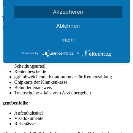
Benötigte Unterlagen
Akzeptieren
Bringen Sie bitte folgende Unterlagen
Ablehnen
mit:
mehr
Personalausweis des Verstorbenen oder Ausweisbefreiung
Ihren Personalausweis
Familienstammbuch und Geburtsurkunde des Verstorbenen
Powered by
&
Ihre Geburtsurkunde/ Abstammungsurkunde
ggf. Heiratsurkunde/ Sterbeurkunde des Ehepartners/
Scheidungsurteil
Rentenbescheide
ggf. abweichende Kontonummer für Rentenzahlung
Chipkarte der Krankenkasse
Behindertenausweis
Totenscheine – falls vom Arzt übergeben
gegebenfalls:
Aufenthaltstitel
Visadokumente
Reisepässe