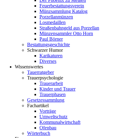
Der Phoenix zu Meißen
Feuerbestattungsverein
Münzsammlung Katalog
Porzellanmünzen
Losmedaillen
Straßenbahngeld aus Porzellan
Münzensammler Otto Horn
Paul Börner
Bestattungsgeschichte
Schwarzer Humor
Karikaturen
Diverses
Wissenswertes
Tauerratgeber
Trauerpsychologie
Trauerarbeit
Kinder und Trauer
Trauerphasen
Gesetzessammlung
Fachartikel
Vorträge
Umweltschutz
Kommunalwirtschaft
Ofenbau
Wörterbuch