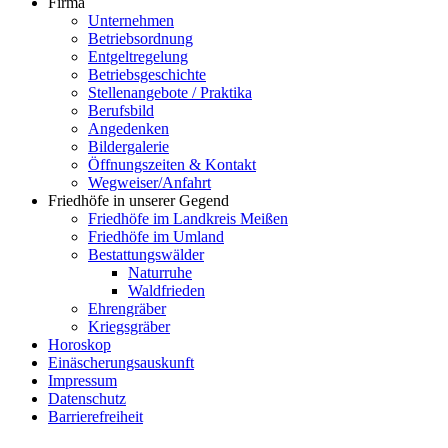
Firma
Unternehmen
Betriebsordnung
Entgeltregelung
Betriebsgeschichte
Stellenangebote / Praktika
Berufsbild
Angedenken
Bildergalerie
Öffnungszeiten & Kontakt
Wegweiser/Anfahrt
Friedhöfe in unserer Gegend
Friedhöfe im Landkreis Meißen
Friedhöfe im Umland
Bestattungswälder
Naturruhe
Waldfrieden
Ehrengräber
Kriegsgräber
Horoskop
Einäscherungsauskunft
Impressum
Datenschutz
Barrierefreiheit