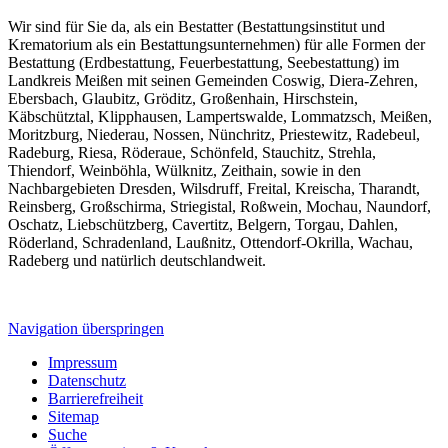
Wir sind für Sie da, als ein Bestatter (Bestattungsinstitut und
Krematorium als ein Bestattungsunternehmen) für alle Formen der
Bestattung (Erdbestattung, Feuerbestattung, Seebestattung) im
Landkreis Meißen mit seinen Gemeinden Coswig, Diera-Zehren,
Ebersbach, Glaubitz, Gröditz, Großenhain, Hirschstein,
Käbschütztal, Klipphausen, Lampertswalde, Lommatzsch, Meißen,
Moritzburg, Niederau, Nossen, Nünchritz, Priestewitz, Radebeul,
Radeburg, Riesa, Röderaue, Schönfeld, Stauchitz, Strehla,
Thiendorf, Weinböhla, Wülknitz, Zeithain, sowie in den
Nachbargebieten Dresden, Wilsdruff, Freital, Kreischa, Tharandt,
Reinsberg, Großschirma, Striegistal, Roßwein, Mochau, Naundorf,
Oschatz, Liebschützberg, Cavertitz, Belgern, Torgau, Dahlen,
Röderland, Schradenland, Laußnitz, Ottendorf-Okrilla, Wachau,
Radeberg und natürlich deutschlandweit.
Navigation überspringen
Impressum
Datenschutz
Barrierefreiheit
Sitemap
Suche