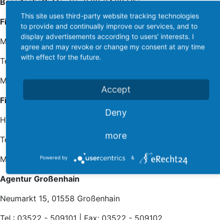
Bereitschaft:
Mo.-So. 0.00-24.00 Uhr
This site uses third-party website tracking technologies
Filiale Nossen
to provide and continually improve our services, and to
display advertisements according to users' interests. I
Markt 34, 01683 Nossen
agree and may revoke or change my consent at any time
with effect for the future.
Tel.: 035242 - 71006 | Fax: 035242 - 71008
Mo.-Fr. 7.00-15.00 Uhr
Accept
Filiale Weinböhla
Deny
Hauptstraße 22, 01689 Weinböhla
more
Tel.: 035243 - 32963 | Fax: 035243 - 32962
Mo.-Fr. 7.00-15.00 Uhr
Powered by
&
Agentur Großenhain
Neumarkt 15, 01558 Großenhain
Tel.: 03522 - 509101 | Fax: 03522 - 509102