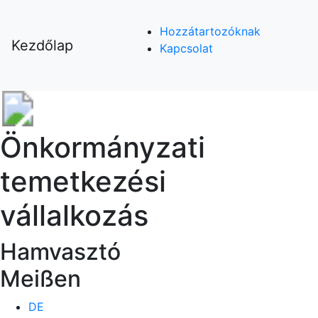
Hozzátartozóknak
Kezdőlap
Kapcsolat
Önkormányzati
temetkezési
vállalkozás
Hamvasztó
Meißen
DE