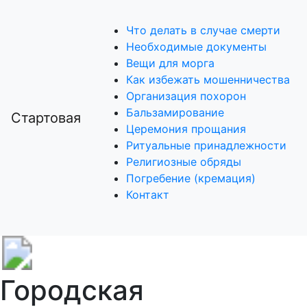
Что делать в случае смерти
Необходимые документы
Вещи для морга
Как избежать мошенничества
Организация похорон
Бальзамирование
Стартовая
Церемония прощания
Ритуальные принадлежности
Религиозные обряды
Погребение (кремация)
Контакт
Городская