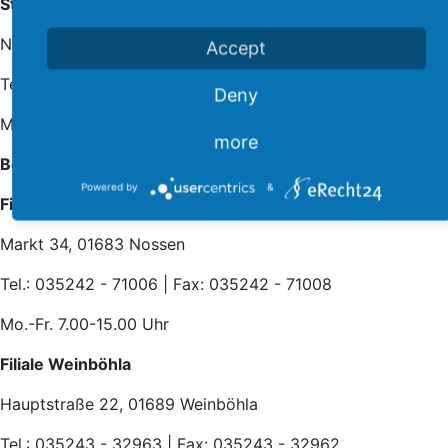
Städtisches Bestattungswesen
Nossener Straße 38, 01662 Meißen
Accept
Tel.: 03521 - 452077 | Fax: 03521 - 453123
Deny
Mo.-Fr. 7.00-15.00 Uhr
more
Bereitschaft:
Mo.-So. 0.00-24.00 Uhr
Powered by
&
Filiale Nossen
Markt 34, 01683 Nossen
Tel.: 035242 - 71006 | Fax: 035242 - 71008
Mo.-Fr. 7.00-15.00 Uhr
Filiale Weinböhla
Hauptstraße 22, 01689 Weinböhla
Tel.: 035243 - 32963 | Fax: 035243 - 32962