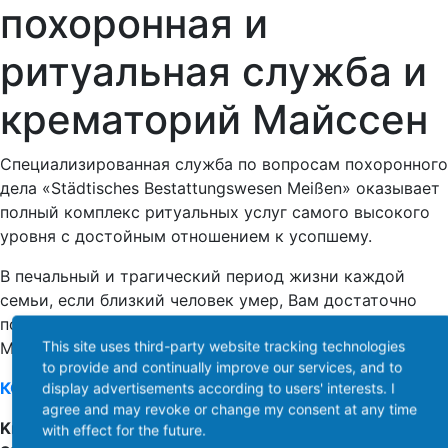
похоронная и
ритуальная служба и
крематорий Майссен
Специализированная служба по вопросам похоронного
дела «Städtisches Bestattungswesen Meißen» оказывает
полный комплекс ритуальных услуг самого высокого
уровня с достойным отношением к усопшему.
В печальный и трагический период жизни каждой
семьи, если близкий человек умер, Вам достаточно
позвонить по телефонам «Städtisches Bestattungswesen
This site uses third-party website tracking technologies
Meißen»:
to provide and continually improve our services, and to
КОНТАКТЫ И ВРЕМЯ РАБОТЫ
display advertisements according to users' interests. I
agree and may revoke or change my consent at any time
Krematorium Meißen,
with effect for the future.