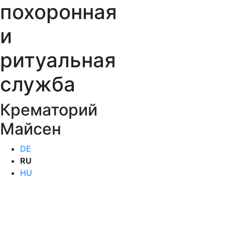
похоронная
и
ритуальная
служба
Крематорий
Майсен
DE
RU
HU